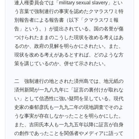
連人権委員会では「military sexual slavery」とい
う言葉で強制連行の事実を認めたクマラスワミ特
別報告者による報告書（以下「クマラスワミ報
告」という。）が提出されている。国の名誉が傷
つけられたままのこうした現状を改める考えはあ
るのか、政府の見解を明らかにされたい。また、
現状を改める考えがあるとすれば、どのような方
策を講じているのか、併せて示されたい。
二 強制連行の地とされた済州島では、地元紙の
済州新聞が一九八九年に「証言の裏付けが取れな
い」として信憑性に強い疑問を呈している。現代
史家の秦郁彦氏も一九九二年の現地調査でそのよ
うな事実が存在しなかったことを明らかにした。
また、吉田氏本人も一九九五年以降に証言が自身
の創作であったことを関係者やメディアに語って