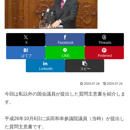
X
Facebook
Threads
はてブ
LINE
Pinterest
LinkedIn
コピー
2024.07.18
2024.07.19
今回は私以外の国会議員が提出した質問主意書を紹介しま
す。
平成26年10月6日に浜田和幸参議院議員（当時）が提出し
た質問主意書です。