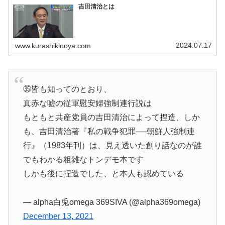
吉田清治とは
2024.07.17
www.kurashikiooya.com
㉟皆も知ってのとおり、
真赤な嘘の従軍慰安婦強制連行説は
もともと共産党員の吉田清治によって捏造、しか
も、吉田清治著『私の戦争犯罪──朝鮮人強制連
行』（1983年刊）は、見え透いた創り話なのが誰
でもわかる粗雑なトンデモ本です
しかも後に捏造でした、と本人も認めている
— alpha白兎omega 369SIVA (@alpha369omega)
December 13, 2021