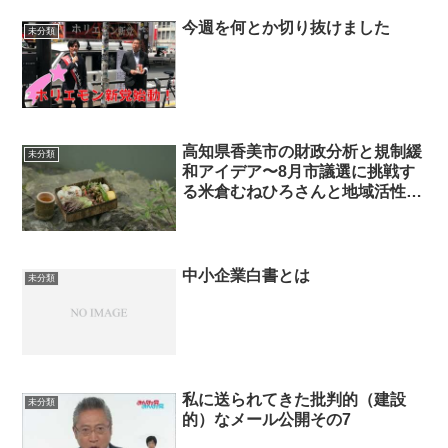
今週を何とか切り抜けました
未分類
高知県香美市の財政分析と規制緩
未分類
和アイデア〜8月市議選に挑戦す
る米倉むねひろさんと地域活性化
を考える〜
中小企業白書とは
未分類
私に送られてきた批判的（建設
未分類
的）なメール公開その7