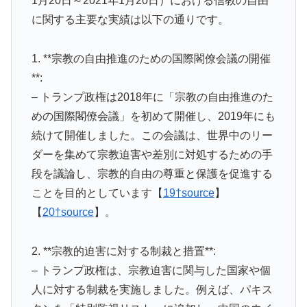
1月20日～2021年1月20日）における信教の自由
に関する主要な実績は以下の通りです。
1. **宗教の自由推進のための国際閣僚会議の開催
**:
– トランプ政権は2018年に「宗教の自由推進のた
めの国際閣僚会議」を初めて開催し、2019年にも
続けて開催しました。この会議は、世界中のリー
ダーを集めて宗教迫害や差別に対処するための手
段を議論し、宗教的自由の尊重と保護を促進する
ことを目的としています【
19†source
】
【
20†source
】。
2. **宗教的迫害に対する制裁と措置**:
– トランプ政権は、宗教迫害に関与した国家や個
人に対する制裁を実施しました。例えば、パキス