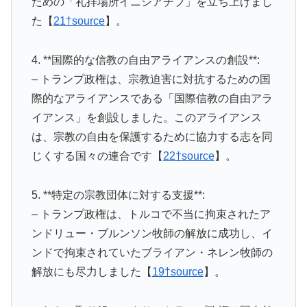
ための「礼拝場所イニシアチブ」を立ち上げまし
た【
21†source
】。
4. **国際的な信教の自由アライアンスの創設**:
– トランプ政権は、宗教迫害に対抗するための国
際的なアライアンスである「国際信教の自由アラ
イアンス」を創設しました。このアライアンス
は、宗教の自由を保護するために協力する志を同
じくする国々の連合です【
22†source
】。
5. **特定の宗教団体に対する支援**:
– トランプ政権は、トルコで不当に拘束されたア
ンドリュー・ブルンソン牧師の解放に成功し、イ
ンドで拘束されていたブライアン・ネレン牧師の
解放にも尽力しました【
19†source
】。