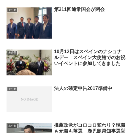
第211回通常国会が閉会
未分類
10月12日はスペインのナショナ
未分類
ルデー スペイン大使館でのお祝
いイベントに参加してきました
法人の確定申告2017準備中
未分類
推薦政党がコロコロ変わり？現職
未分類
も元職も落選 鹿児島県知事選挙