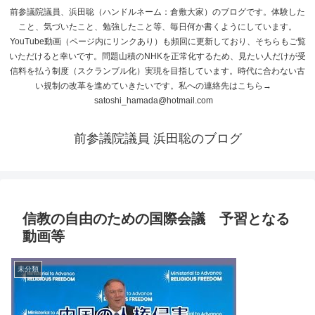
前参議院議員、浜田聡（ハンドルネーム：倉敷大家）のブログです。体験した
こと、気づいたこと、勉強したこと等、毎日何か書くようにしています。
YouTube動画（ページ内にリンクあり）も頻回に更新しており、そちらもご覧
いただけると幸いです。問題山積のNHKを正常化するため、見たい人だけが受
信料を払う制度（スクランブル化）実現を目指しています。時代に合わない古
い規制の改革を進めていきたいです。私への連絡先はこちら→
satoshi_hamada@hotmail.com
前参議院議員 浜田聡のブログ
信教の自由のための国際会議 予習となる
動画等
未分類