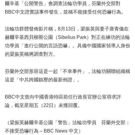
爾辛基「公開警告」會調查法輪功學員，芬蘭外交部對
BBC中文證實該事件發生，並稱不能接受任何恐嚇行為。
法輪功群體發佈影片稱，8月13日，梁振英與妻子唐青儀在
赫爾辛基西貝柳斯公園（Sibelius Park）對正在練功的法輪
功學員「進行公開的言語恐嚇」。具備中國國家領導人身份
的梁振英稱將調查對方。
芬蘭外交部形容這是一起「不幸事件」，法輪功關聯組織稱
這是「中共跨國鎮壓的最新例證」。
BBC中文曾向中國香港特區前任行政長官辦公室尋求評
論，截至星期五（22日）未獲回覆。
（梁振英赫爾辛基公園「警告」法輪功學員 芬蘭外交部：
不接受恐嚇行為 – BBC News 中文）