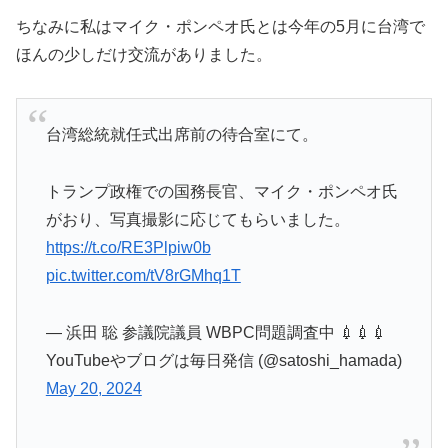
ちなみに私はマイク・ポンペオ氏とは今年の5月に台湾で
ほんの少しだけ交流がありました。
台湾総統就任式出席前の待合室にて。
トランプ政権での国務長官、マイク・ポンペオ氏
がおり、写真撮影に応じてもらいました。
https://t.co/RE3Plpiw0b
pic.twitter.com/tV8rGMhq1T
— 浜田 聡 参議院議員 WBPC問題調査中 💉💉💉
YouTubeやブログは毎日発信 (@satoshi_hamada)
May 20, 2024