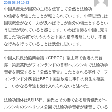
2025-08-24 19:53
中国共産党が国家の主権を侵害して公然と法輪功
の信者を脅迫したことが報じられています。中華思想には
国境概念がなく、力が及べばそこが自分の領土とするとい
う思想が現れていると感じます。いわば香港を中国に売り
渡した”功労者”がのうのうと中国の指導者層になり、不当
な行為を行っていることは残念に思います。
ーーーーーーーーーーーーーーーーーーーーーーーー
中国人民政治協商会議（CPPCC）副主席で香港の元首
席・梁振英氏がフィンランドの首都ヘルシンキで法輪功学
習者を調査すると「公然と警告」したとされる事件で、フ
ィンランド外務省はBBC中国語放送に事件の発生を確認
し、いかなる脅迫も受け入れられないと述べた。
法輪功団体は8月13日、梁氏とその妻である唐青儀氏がヘ
ルシンキのシベリウス公園で法輪功学習者が練習している