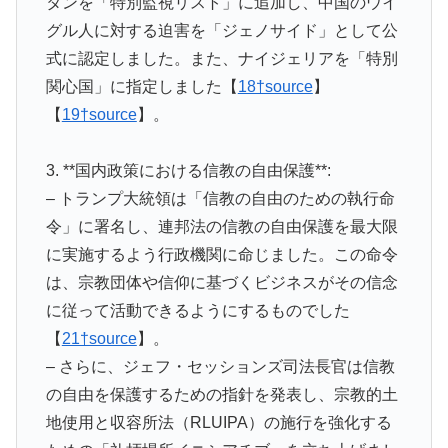
タンを「特別監視リスト」に追加し、中国のウイ
グル人に対する迫害を「ジェノサイド」として公
式に認定しました。また、ナイジェリアを「特別
関心国」に指定しました【
18†source
】
【
19†source
】。
3. **国内政策における信教の自由保護**:
– トランプ大統領は「信教の自由のための執行命
令」に署名し、連邦法の信教の自由保護を最大限
に実施するよう行政機関に命じました。この命令
は、宗教団体や信仰に基づくビジネスがその信念
に従って活動できるようにするものでした
【
21†source
】。
– さらに、ジェフ・セッションズ司法長官は信教
の自由を保護するための指針を発表し、宗教的土
地使用と収容所法（RLUIPA）の施行を強化する