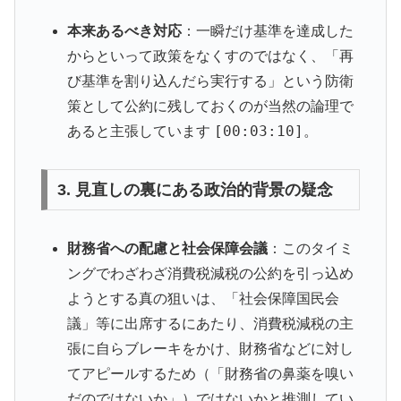
本来あるべき対応
：一瞬だけ基準を達成した
からといって政策をなくすのではなく、「再
び基準を割り込んだら実行する」という防衛
策として公約に残しておくのが当然の論理で
[00:03:10]
あると主張しています
。
3. 見直しの裏にある政治的背景の疑念
財務省への配慮と社会保障会議
：このタイミ
ングでわざわざ消費税減税の公約を引っ込め
ようとする真の狙いは、「社会保障国民会
議」等に出席するにあたり、消費税減税の主
張に自らブレーキをかけ、財務省などに対し
てアピールするため（「財務省の鼻薬を嗅い
だのではないか」）ではないかと推測してい