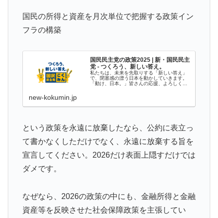
国民の所得と資産を月次単位で把握する政策イン
フラの構築
国民民主党の政策2025 | 新・国民民主
党 - つくろう、新しい答え。
私たちは、未来を先取りする「新しい答え」
で、閉塞感の漂う日本を動かしていきます。
「動け、日本。」皆さんの応援、よろしくお
願いします。国民民主党 代表 玉木雄一郎
new-kokumin.jp
という政策を永遠に放棄したなら、公約に表立っ
て書かなくしただけでなく、永遠に放棄する旨を
宣言してください。2026だけ表面上隠すだけでは
ダメです。
なぜなら、2026の政策の中にも、金融所得と金融
資産等を反映させた社会保障政策を主張してい