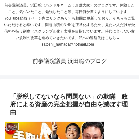
前参議院議員、浜田聡（ハンドルネーム：倉敷大家）のブログです。体験した
こと、気づいたこと、勉強したこと等、毎日何か書くようにしています。
YouTube動画（ページ内にリンクあり）も頻回に更新しており、そちらもご覧
いただけると幸いです。問題山積のNHKを正常化するため、見たい人だけが受
信料を払う制度（スクランブル化）実現を目指しています。時代に合わない古
い規制の改革を進めていきたいです。私への連絡先はこちら→
satoshi_hamada@hotmail.com
前参議院議員 浜田聡のブログ
「脱税してないなら問題ない」の欺瞞 政
府による資産の完全把握が自由を滅ぼす理
由
未分類