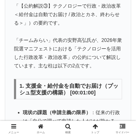
「【公約解説③】テクノロジーで行政・政治改革
＜給付金は自動でお届け / 政治とカネ、終わらせ
る＞」）の要約です。
「チームみらい」代表の安野高弘氏が、2026年衆
院選マニフェストにおける「テクノロジーを活用
した行政改革・政治改革」の公約について解説し
ています。主な柱は以下の2点です。
1. 支援金・給付金を自動でお届け（プッ
シュ型支援の構築） [00:01:00]
現状の課題（申請主義の限界）
：従来の行政
は「自分で調べて申請した人だけが助かる」
仕組みになっており、出産直後の家庭や障害
メニュー
ホーム
検索
トップ
サイドバー