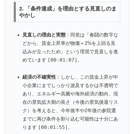
2. 「条件達成」を理由とする見直しのま
やかし
見直しの理由と実態
：同党は「春闘の数字な
どから、賃金上昇率が物価＋2%を上回る見
込みが立ったため」という理屈で見直しを進
[00:01:07]
めています
。
経済の不確実性
：しかし、この賃金上昇が中
小企業にまでしっかり波及するかは不透明で
あり、エネルギー高騰や海外経済の動向、現
在の景気拡大期の長さ（今後の景気後退リス
ク）を考えると、今年後半や2年後の参院選
までに再び条件を割り込む可能性は十分にあ
[00:01:55]
ります
。