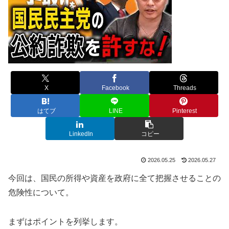
X
Facebook
Threads
はてブ
LINE
Pinterest
LinkedIn
コピー
2026.05.25
2026.05.27
今回は、国民の所得や資産を政府に全て把握させることの
危険性について。
まずはポイントを列挙します。