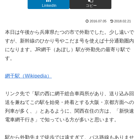
LinkedIn
コピー
2016.07.05
2018.02.21
本日は午後から兵庫県たつの市で外勤でした。少し遠いで
すが、新幹線のひかり号やこだま号を使えば十分通勤圏内
になります。JR網干（あぼし）駅が外勤先の最寄り駅で
す。
網干駅（Wikipedia）
リンク先で「駅の西に網干総合車両所があり、送り込み回
送を兼ねてこの駅を始発・終着とする大阪・京都方面への
列車が多く、」とあるように、関西在住の方は、「新快速
電車網干行き」で知っている方が多いと思います。
駅から外勤先まで徒歩では遠すぎて、バス路線もありませ