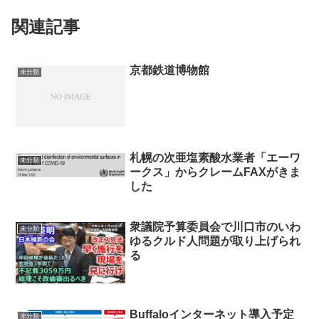
関連記事
京都鉄道博物館
未分類
札幌の次亜塩素酸水業者「エーワ
未分類
ークス」からクレームFAXがきま
した
衆議院予算委員会で川口市のいわ
未分類
ゆるクルド人問題が取り上げられ
る
Buffaloインターネット導入予定
未分類