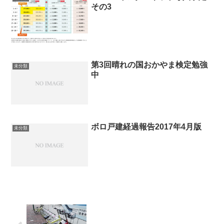
その3
第3回晴れの国おかやま検定勉強
未分類
中
ボロ戸建経過報告2017年4月版
未分類