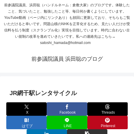
前参議院議員、浜田聡（ハンドルネーム：倉敷大家）のブログです。体験した
こと、気づいたこと、勉強したこと等、毎日何か書くようにしています。
YouTube動画（ページ内にリンクあり）も頻回に更新しており、そちらもご覧
いただけると幸いです。問題山積のNHKを正常化するため、見たい人だけが受
信料を払う制度（スクランブル化）実現を目指しています。時代に合わない古
い規制の改革を進めていきたいです。私への連絡先はこちら→
satoshi_hamada@hotmail.com
前参議院議員 浜田聡のブログ
JR網干駅レンタサイクル
X
Facebook
Threads
はてブ
LINE
Pinterest