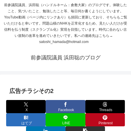
前参議院議員、浜田聡（ハンドルネーム：倉敷大家）のブログです。体験した
こと、気づいたこと、勉強したこと等、毎日何か書くようにしています。
YouTube動画（ページ内にリンクあり）も頻回に更新しており、そちらもご覧
いただけると幸いです。問題山積のNHKを正常化するため、見たい人だけが受
信料を払う制度（スクランブル化）実現を目指しています。時代に合わない古
い規制の改革を進めていきたいです。私への連絡先はこちら→
satoshi_hamada@hotmail.com
前参議院議員 浜田聡のブログ
広告チラシその2
X
Facebook
Threads
はてブ
LINE
Pinterest