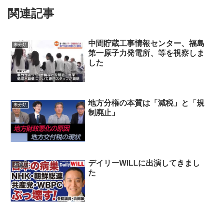
関連記事
中間貯蔵工事情報センター、福島
未分類
第一原子力発電所、等を視察しま
した
地方分権の本質は「減税」と「規
未分類
制廃止」
デイリーWILLに出演してきまし
未分類
た