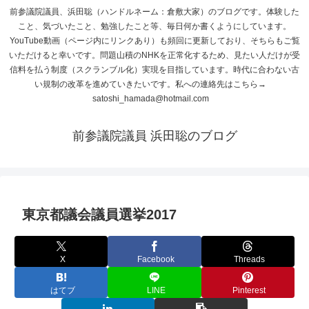
前参議院議員、浜田聡（ハンドルネーム：倉敷大家）のブログです。体験した
こと、気づいたこと、勉強したこと等、毎日何か書くようにしています。
YouTube動画（ページ内にリンクあり）も頻回に更新しており、そちらもご覧
いただけると幸いです。問題山積のNHKを正常化するため、見たい人だけが受
信料を払う制度（スクランブル化）実現を目指しています。時代に合わない古
い規制の改革を進めていきたいです。私への連絡先はこちら→
satoshi_hamada@hotmail.com
前参議院議員 浜田聡のブログ
東京都議会議員選挙2017
X
Facebook
Threads
はてブ
LINE
Pinterest