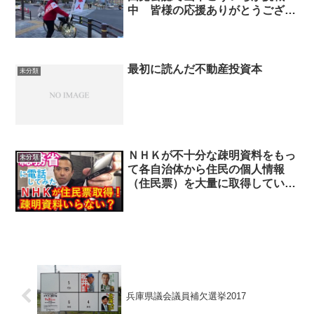
中 皆様の応援ありがとうござい
ます！
最初に読んだ不動産投資本
未分類
ＮＨＫが不十分な疎明資料をもっ
未分類
て各自治体から住民の個人情報
（住民票）を大量に取得している
ことに関する質問主意書 ←浜田
聡提出
兵庫県議会議員補欠選挙2017