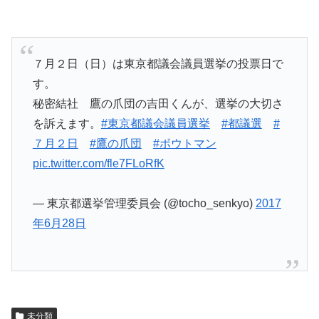
７月２日（日）は東京都議会議員選挙の投票日で
す。
秘密結社 鷹の爪団の吉田くんが、選挙の大切さ
を訴えます。
#東京都議会議員選挙
#都議選
#
７月２日
#鷹の爪団
#ボウトマン
pic.twitter.com/fle7FLoRfK
— 東京都選挙管理委員会 (@tocho_senkyo)
2017
年6月28日
未分類