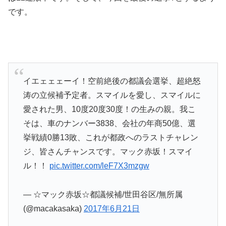
です。
イエェェェーイ！空前絶後の都議会選挙、超絶怒
涛の立候補予定者。スマイルを愛し、スマイルに
愛された男、10度20度30度！の生みの親。我こ
そは、車のナンバー3838、会社の年商50億、選
挙戦績0勝13敗、これが都政へのラストチャレン
ジ、皆さんチャンスです。マック赤坂！スマイ
ル！！
pic.twitter.com/leF7X3mzgw
— ☆マック赤坂☆都議候補/世田谷区/無所属
(@macakasaka)
2017年6月21日