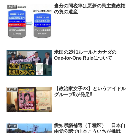
当分の間税率は悪夢の民主党政権
未分類
の負の遺産
米国の2対1ルールとカナダの
未分類
One-for-One Ruleについて
【政治家女子23】というアイドル
未分類
グループ⁉が発足⁉
愛知県議補選（千種区） 日本自
未分類
由党公認で山本こういちが挑戦