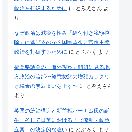
政治を打破するために
に
とみえさん
よ
り
なぜ政治は減税を拒み「給付付き税額控
除」に逃げるのか？国民監視と官僚主導
政治を打破するために
に
どぶろく
より
福岡県議会の「海外視察」問題に見る地
方政治の暗部〜随意契約の増額カラクリ
と税金の無駄遣いを正す〜
に
とみえさん
より
英国の統治構造と新首相バーナム氏の誕
生、そして日英における「官僚制・政策
立案」の決定的な違い
に
どぶろく
より