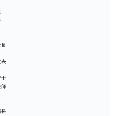
長
長
次長
代表
査士
技師
員長