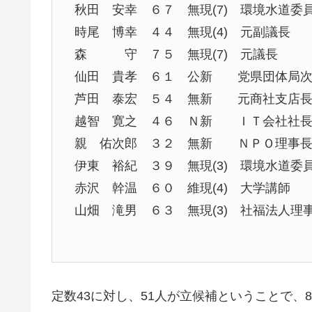
秋田 安幸 ６７ 無現(7) 環境水道委
時尾 博幸 ４４ 無現(4) 元副議長
森 守 ７５ 無現(7) 元議長
仙田 貴孝 ６１ 公新 党県団体局
芦田 泰宏 ５４ 無新 元商社支店
越智 寛之 ４６ Ｎ新 ＩＴ会社社
親 佑次郎 ３２ 無新 ＮＰＯ理事
伊東 裕紀 ３９ 無現(3) 環境水道委
赤沢 幹温 ６０ 維現(4) 大学講師
山畑 滝男 ６３ 無現(3) 社福法人理
定数43に対し、51人が立候補ということで、