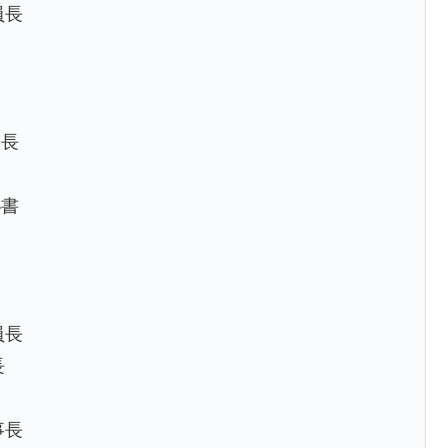
員長
委長
秘書
員長
長
事長