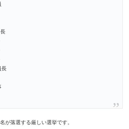
員
次長
長
長
長
員長
事
8名が落選する厳しい選挙です。