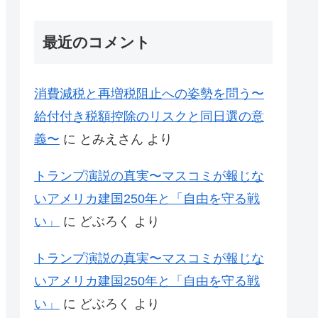
最近のコメント
消費減税と再増税阻止への姿勢を問う〜
給付付き税額控除のリスクと同日選の意
義〜
に
とみえさん
より
トランプ演説の真実〜マスコミが報じな
いアメリカ建国250年と「自由を守る戦
い」
に
どぶろく
より
トランプ演説の真実〜マスコミが報じな
いアメリカ建国250年と「自由を守る戦
い」
に
どぶろく
より