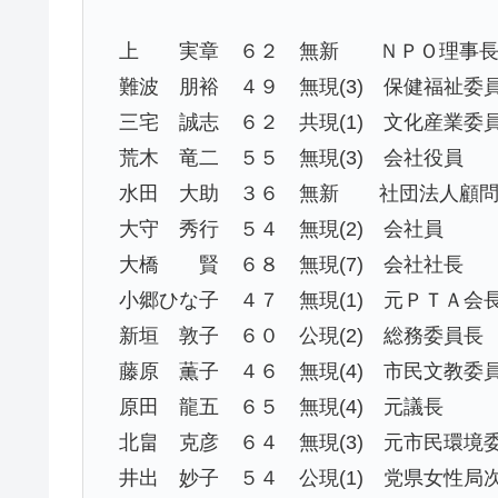
上 実章 ６２ 無新 ＮＰＯ理事
難波 朋裕 ４９ 無現(3) 保健福祉委
三宅 誠志 ６２ 共現(1) 文化産業委
荒木 竜二 ５５ 無現(3) 会社役員
水田 大助 ３６ 無新 社団法人顧
大守 秀行 ５４ 無現(2) 会社員
大橋 賢 ６８ 無現(7) 会社社長
小郷ひな子 ４７ 無現(1) 元ＰＴＡ会
新垣 敦子 ６０ 公現(2) 総務委員長
藤原 薫子 ４６ 無現(4) 市民文教委
原田 龍五 ６５ 無現(4) 元議長
北畠 克彦 ６４ 無現(3) 元市民環境
井出 妙子 ５４ 公現(1) 党県女性局