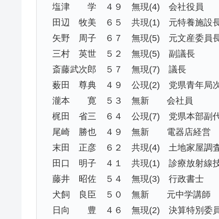
塩津 学 ４９ 無現(4) 会社役員
田辺 牧美 ６５ 共現(1) 元特養施設
矢野 周子 ６７ 無現(5) 元文産委員
三村 英世 ５２ 無現(5) 副議長
斎藤武次郎 ５７ 無現(7) 議長
薮田 尊典 ４９ 公現(2) 党県青年局
瀧本 寛 ５３ 無新 会社員
梶田 省三 ６４ 公現(7) 党県本部副
尾崎 勝也 ４９ 無新 電器店経営
末田 正彦 ６２ 共現(4) 土地家屋調
田口 明子 ４１ 共現(1) 診療放射線
藤井 昭佐 ５４ 無現(3) 行政書士
犬飼 良臣 ５０ 無新 元中学講師
日向 豊 ４６ 無現(2) 決算特別委