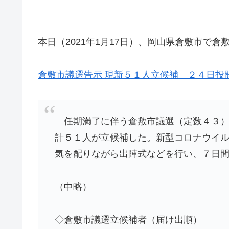
本日（2021年1月17日）、岡山県倉敷市で
倉敷市議選告示 現新５１人立候補 ２４日投開票
任期満了に伴う倉敷市議選（定数４３）
計５１人が立候補した。新型コロナウイ
気を配りながら出陣式などを行い、７日
（中略）
◇倉敷市議選立候補者（届け出順）