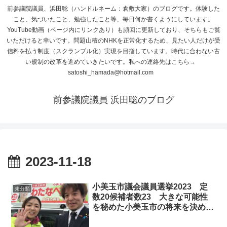
前参議院議員、浜田聡（ハンドルネーム：倉敷大家）のブログです。体験した
こと、気づいたこと、勉強したこと等、毎日何か書くようにしています。
YouTube動画（ページ内にリンクあり）も頻回に更新しており、そちらもご覧
いただけると幸いです。問題山積のNHKを正常化するため、見たい人だけが受
信料を払う制度（スクランブル化）実現を目指しています。時代に合わない古
い規制の改革を進めていきたいです。私への連絡先はこちら→
satoshi_hamada@hotmail.com
前参議院議員 浜田聡のブログ
2023-11-18
小美玉市議会議員選挙2023 定
未分類
数20候補者数23 大きな可能性
を秘めた小美玉市の将来を決める
選挙です