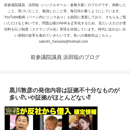
前参議院議員、浜田聡（ハンドルネーム：倉敷大家）のブログです。体験した
こと、気づいたこと、勉強したこと等、毎日何か書くようにしています。
YouTube動画（ページ内にリンクあり）も頻回に更新しており、そちらもご覧
いただけると幸いです。問題山積のNHKを正常化するため、見たい人だけが受
信料を払う制度（スクランブル化）実現を目指しています。時代に合わない古
い規制の改革を進めていきたいです。私への連絡先はこちら→
satoshi_hamada@hotmail.com
前参議院議員 浜田聡のブログ
黒川敦彦の発信内容は証拠不十分なものが
多い⁉いや証拠がほとんどない⁉
未分類