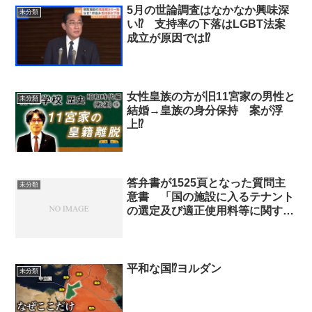
5月の世論調査はなかなか興味深
未分類
い⁉ 支持率の下落はLGBT法案
成立が原因では⁉
女性皇族の方が旧11宮家の男性と
未分類
結婚→皇族の身分保持 案が浮
上⁉
答弁書が1525頁となった質問主
未分類
意書 「国の施設に入るテナント
の選定及び適正使用料等に関する
質問主意書」
平和な国⁉ヨルダン
未分類