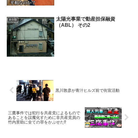
太陽光事業で動産担保融資
未分類
（ABL） その2
黒川敦彦が青汁ヒルズ前で街宣活動
三鷹事件では犯行を共産党によるもので
あることを誤魔化すために非共産党員の
竹内景助に全ての罪をかぶせた⁉