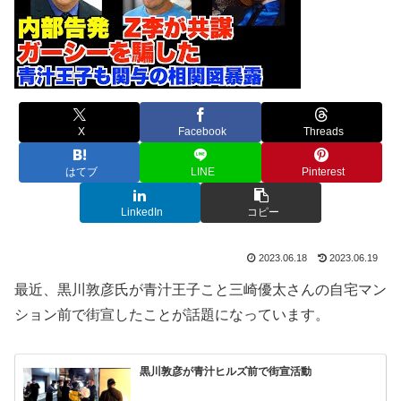
X
Facebook
Threads
はてブ
LINE
Pinterest
LinkedIn
コピー
2023.06.18
2023.06.19
最近、黒川敦彦氏が青汁王子こと三崎優太さんの自宅マン
ション前で街宣したことが話題になっています。
黒川敦彦が青汁ヒルズ前で街宣活動