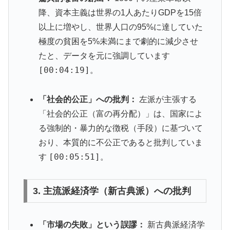
降、資本主義は世界の1人あたりGDPを15倍
以上に増やし、世界人口の95%に達していた
極度の貧困を5%未満にまで劇的に減少させ
たと、データを元に強調しています
[00:04:19]
。
「社会的公正」への批判：
左派が主張する
「社会的公正（富の再分配）」は、国家によ
る強制的・暴力的な徴税（手段）に基づいて
おり、本質的に不公正であると批判していま
[00:05:51]
す
。
3. 主流派経済学（新古典派）への批判
「市場の失敗」という誤謬：
新古典派経済学