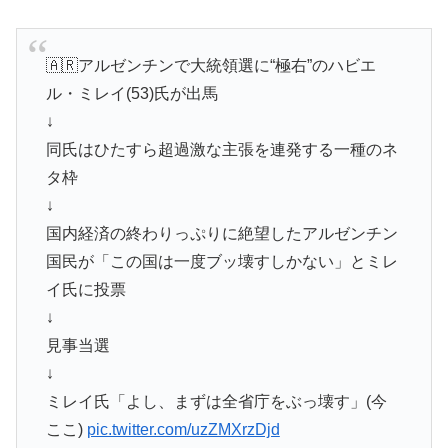
🇦🇷アルゼンチンで大統領選に“極右”のハビエ
ル・ミレイ(53)氏が出馬
↓
同氏はひたすら超過激な主張を連発する一種のネ
タ枠
↓
国内経済の終わりっぷりに絶望したアルゼンチン
国民が「この国は一度ブッ壊すしかない」とミレ
イ氏に投票
↓
見事当選
↓
ミレイ氏「よし、まずは全省庁をぶっ壊す」(今
ここ)
pic.twitter.com/uzZMXrzDjd