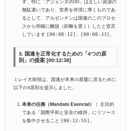
ず、特に「アジェンダ2030」は乏しい資源の
無駄遣いであり、世界を停滞に導くものであ
るとして、アルゼンチンは国連のこのプロセ
スから明確に離脱（距離を置く）したと宣言
[00:08:12]
[00:08:33]
しています
、
。
3. 国連を正常化するための「4つの原
則」の提案 [00:12:38]
ミレイ大統領は、国連が本来の基盤に戻るために
以下の4原則を提示しました。
本来の任務（Mandato Esencial）：
主目的
である「国際平和と安全の維持」にリソース
[00:12:55]
を集中させること
。