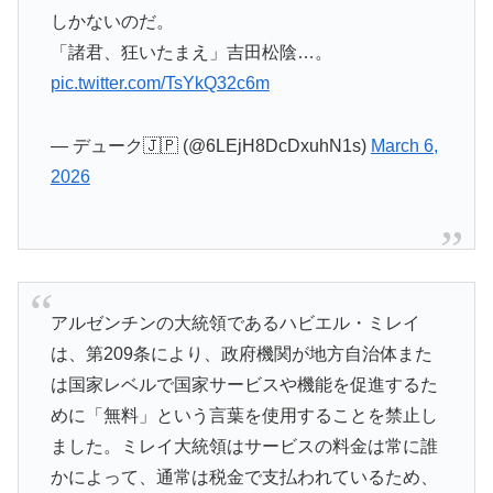
しかないのだ。
「諸君、狂いたまえ」吉田松陰…。
pic.twitter.com/TsYkQ32c6m
— デューク🇯🇵 (@6LEjH8DcDxuhN1s)
March 6,
2026
アルゼンチンの大統領であるハビエル・ミレイ
は、第209条により、政府機関が地方自治体また
は国家レベルで国家サービスや機能を促進するた
めに「無料」という言葉を使用することを禁止し
ました。ミレイ大統領はサービスの料金は常に誰
かによって、通常は税金で支払われているため、