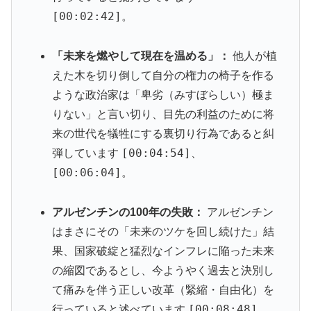
[00:02:42]
。
「未来を燃やして現在を温める」：
他人が植
えた木を切り倒して自分の権力の椅子を作る
ような政治家は「卑劣（みすぼらしい）極ま
りない」と言い切り、目先の利益のために将
来の世代を犠牲にする裏切り行為であると糾
[00:04:54]
弾しています
、
[00:06:04]
。
アルゼンチンの100年の失敗：
アルゼンチン
はまさにその「未来のツケを回し続けた」結
果、国家破綻と猛烈なインフレに陥った未来
の縮図であるとし、今ようやく過去と決別し
て痛みを伴う正しい改革（緊縮・自由化）を
[00:08:48]
行っていると述べています
、