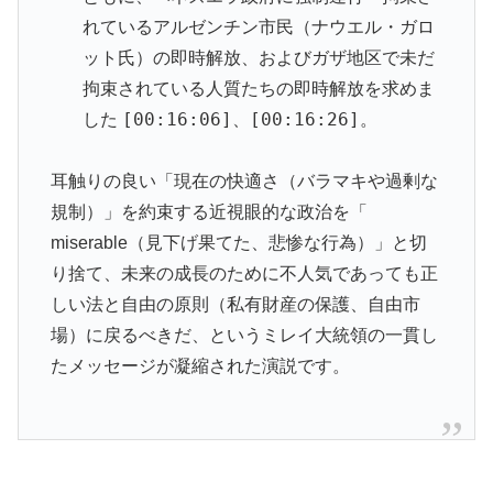
れているアルゼンチン市民（ナウエル・ガロ
ット氏）の即時解放、およびガザ地区で未だ
拘束されている人質たちの即時解放を求めま
[00:16:06]
[00:16:26]
した
、
。
耳触りの良い「現在の快適さ（バラマキや過剰な
規制）」を約束する近視眼的な政治を「
miserable（見下げ果てた、悲惨な行為）」と切
り捨て、未来の成長のために不人気であっても正
しい法と自由の原則（私有財産の保護、自由市
場）に戻るべきだ、というミレイ大統領の一貫し
たメッセージが凝縮された演説です。