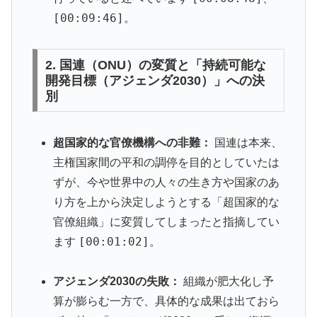
[00:09:46]
。
2. 国連（ONU）の変質と「持続可能な
開発目標（アジェンダ2030）」への決
別
超国家的な官僚機構への非難：
国連は本来、
主権国家間の平和の調停を目的としていたは
ずが、今や世界中の人々の生き方や国家のあ
り方を上から決定しようとする「超国家的な
官僚組織」に変質してしまったと指摘してい
[00:01:02]
ます
。
アジェンダ2030の失敗：
組織が肥大化し予
算が膨らむ一方で、具体的な成果は出ておら