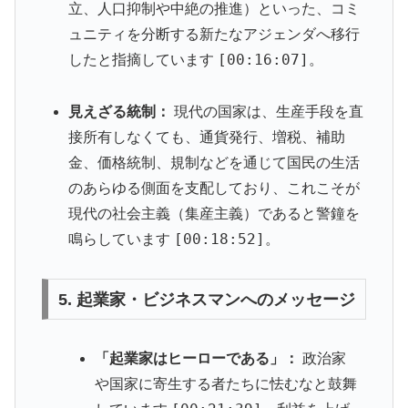
立、人口抑制や中絶の推進）といった、コミ
ュニティを分断する新たなアジェンダへ移行
[00:16:07]
したと指摘しています
。
見えざる統制：
現代の国家は、生産手段を直
接所有しなくても、通貨発行、増税、補助
金、価格統制、規制などを通じて国民の生活
のあらゆる側面を支配しており、これこそが
現代の社会主義（集産主義）であると警鐘を
[00:18:52]
鳴らしています
。
5. 起業家・ビジネスマンへのメッセージ
「起業家はヒーローである」：
政治家
や国家に寄生する者たちに怯むなと鼓舞