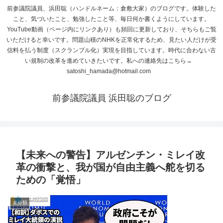
前参議院議員、浜田聡（ハンドルネーム：倉敷大家）のブログです。体験した
こと、気づいたこと、勉強したこと等、毎日何か書くようにしています。
YouTube動画（ページ内にリンクあり）も頻回に更新しており、そちらもご覧
いただけると幸いです。問題山積のNHKを正常化するため、見たい人だけが受
信料を払う制度（スクランブル化）実現を目指しています。時代に合わない古
い規制の改革を進めていきたいです。私への連絡先はこちら→
satoshi_hamada@hotmail.com
前参議院議員 浜田聡のブログ
【未来への警告】アルゼンチン・ミレイ改
革の衝撃と、我が国が自由主義へ舵を切る
ための「覚悟」
未分類