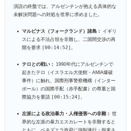
演説の終盤では、アルゼンチンが抱える具体的な
未解決問題への対処を世界に求めました。
マルビナス（フォークランド）諸島：
イギリ
スによる不法占領を非難し、二国間交渉の再
[00:14:52]
開を要求
。
テロとの戦い：
1990年代にアルゼンチンで
起きたテロ（イスラエル大使館・AMIA爆破
事件）に触れ、国際刑事警察機構（インター
ポール）の国際手配（赤手配書）の尊重と国
[00:15:24]
際協力を要請
。
左派による政治暴力・人権侵害への非難：
世
界的な左派の暴力エスカレートを非難すると
ともに、ベネズエラ政府に強制連行・拘束さ