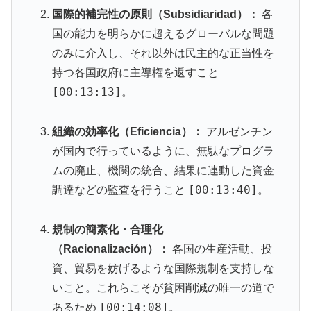
国際的補完性の原則（Subsidiaridad）：
各
国の能力を明らかに超えるグローバルな問題
のみに介入し、それ以外は民主的な正当性を
持つ各国政府に主導権を返すこと
[00:13:13]
。
組織の効率化（Eficiencia）：
アルゼンチン
が国内で行っているように、無駄なプログラ
ムの廃止、機関の統合、結果に連動した資金
[00:13:40]
調達などの監査を行うこと
。
規制の簡素化・合理化
（Racionalización）：
各国の生産活動、投
資、貿易を妨げるような国際規制を支持しな
いこと。これらこそが貧困削減の唯一の道で
[00:14:08]
あるため
。