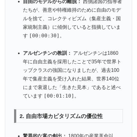
自由のモデルからの離脱：
西側諸国の指導者
たちが、善意や特権維持のために自由のモデ
ルを捨て、コレクティビズム（集産主義・国
家統制主義）に傾倒していると指摘していま
[00:00:30]
す
。
アルゼンチンの教訓：
アルゼンチンは1860
年に自由主義を採用したことで35年で世界ト
ップクラスの強国になりましたが、過去100
年で集産主義を受け入れた結果、世界140位
にまで衰退した「生きた見本」であると述べ
[00:01:10]
ています
。
2. 自由市場カピタリズムの優位性
驚異的な富の創出：
1800年の産業革命以