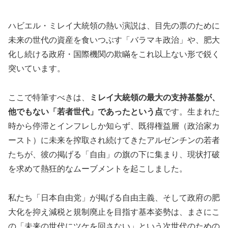
ハビエル・ミレイ大統領の熱い演説は、目先の票のために
未来の世代の資産を食いつぶす「バラマキ政治」や、肥大
化し続ける政府・国際機関の欺瞞をこれ以上ない形で鋭く
突いています。
ここで特筆すべきは、
ミレイ大統領の最大の支持基盤が、
他でもない「若者世代」であったという点
です。生まれた
時から停滞とインフレしか知らず、既得権益層（政治家カ
ースト）に未来を搾取され続けてきたアルゼンチンの若者
たちが、彼の掲げる「自由」の旗の下に集まり、現状打破
を求めて熱狂的なムーブメントを起こしました。
私たち「日本自由党」が掲げる自由主義、そして政府の肥
大化を抑え減税と規制廃止を目指す基本姿勢は、まさにこ
の「未来の世代にツケを回さない」という次世代のための