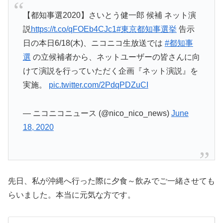
【都知事選2020】さいとう健一郎 候補 ネット演
説
https://t.co/qFOEb4CJc1
#東京都知事選挙
告示
日の本日6/18(木)、ニコニコ生放送では
#都知事
選
の立候補者から、ネットユーザーの皆さんに向
けて演説を行っていただく企画『ネット演説』を
実施。
pic.twitter.com/2PdqPDZuCI
— ニコニコニュース (@nico_nico_news)
June
18, 2020
先日、私が沖縄へ行った際に夕食～飲みでご一緒させても
らいました。本当に元気な方です。