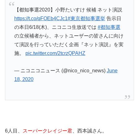
【都知事選2020】小野たいすけ 候補 ネット演説
https://t.co/qFOEb4CJc1
#東京都知事選挙
告示日
の本日6/18(木)、ニコニコ生放送では
#都知事選
の立候補者から、ネットユーザーの皆さんに向け
て演説を行っていただく企画『ネット演説』を実
施。
pic.twitter.com/2tcrzQPAHZ
— ニコニコニュース (@nico_nico_news)
June
18, 2020
6人目、
スーパークレイジー君
、西本誠さん。