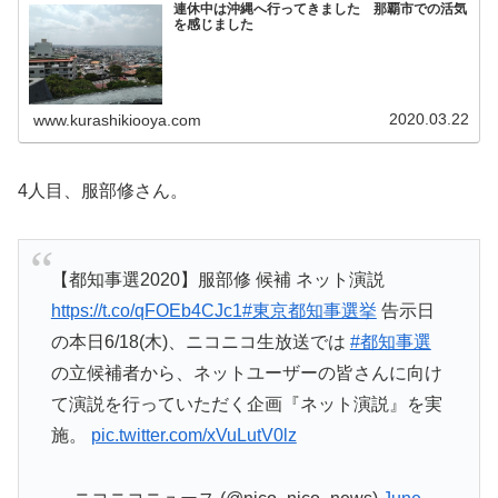
連休中は沖縄へ行ってきました 那覇市での活気
を感じました
2020.03.22
www.kurashikiooya.com
4人目、服部修さん。
【都知事選2020】服部修 候補 ネット演説
https://t.co/qFOEb4CJc1
#東京都知事選挙
告示日
の本日6/18(木)、ニコニコ生放送では
#都知事選
の立候補者から、ネットユーザーの皆さんに向け
て演説を行っていただく企画『ネット演説』を実
施。
pic.twitter.com/xVuLutV0lz