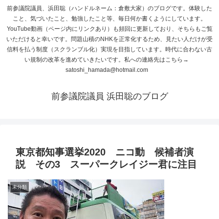
前参議院議員、浜田聡（ハンドルネーム：倉敷大家）のブログです。体験した
こと、気づいたこと、勉強したこと等、毎日何か書くようにしています。
YouTube動画（ページ内にリンクあり）も頻回に更新しており、そちらもご覧
いただけると幸いです。問題山積のNHKを正常化するため、見たい人だけが受
信料を払う制度（スクランブル化）実現を目指しています。時代に合わない古
い規制の改革を進めていきたいです。私への連絡先はこちら→
satoshi_hamada@hotmail.com
前参議院議員 浜田聡のブログ
東京都知事選挙2020 ニコ動 候補者演
説 その3 スーパークレイジー君に注目
未分類