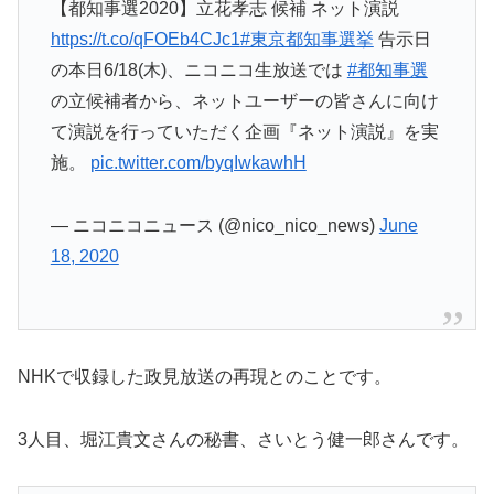
【都知事選2020】立花孝志 候補 ネット演説
https://t.co/qFOEb4CJc1
#東京都知事選挙
告示日
の本日6/18(木)、ニコニコ生放送では
#都知事選
の立候補者から、ネットユーザーの皆さんに向け
て演説を行っていただく企画『ネット演説』を実
施。
pic.twitter.com/byqIwkawhH
— ニコニコニュース (@nico_nico_news)
June
18, 2020
NHKで収録した政見放送の再現とのことです。
3人目、堀江貴文さんの秘書、さいとう健一郎さんです。