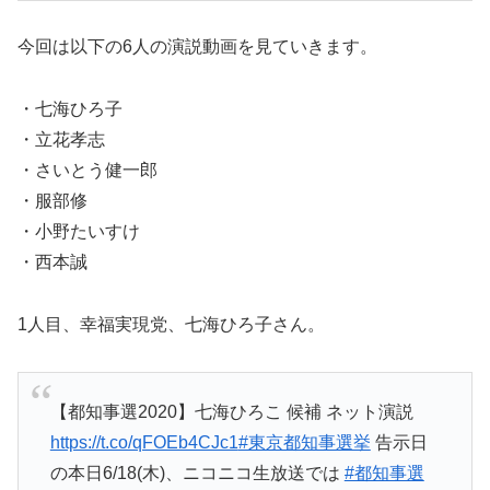
今回は以下の6人の演説動画を見ていきます。
・七海ひろ子
・立花孝志
・さいとう健一郎
・服部修
・小野たいすけ
・西本誠
1人目、幸福実現党、七海ひろ子さん。
【都知事選2020】七海ひろこ 候補 ネット演説
https://t.co/qFOEb4CJc1
#東京都知事選挙
告示日
の本日6/18(木)、ニコニコ生放送では
#都知事選