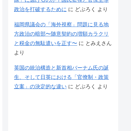
除」に逃げるのか？国民監視と官僚主導
政治を打破するために
に
どぶろく
より
福岡県議会の「海外視察」問題に見る地
方政治の暗部〜随意契約の増額カラクリ
と税金の無駄遣いを正す〜
に
とみえさん
より
英国の統治構造と新首相バーナム氏の誕
生、そして日英における「官僚制・政策
立案」の決定的な違い
に
どぶろく
より