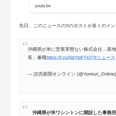
youtu.be
先日、このニュースのXのポストが多くのイ
沖縄県が米に営業実態ない株式会社…基
長」兼職
https://t.co/5dYipFTx27
#ニュース
— 読売新聞オンライン (@Yomiuri_Online
沖縄県が米ワシントンに開設した事務所