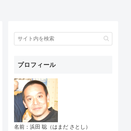
プロフィール
名前：浜田 聡（はまだ さとし）