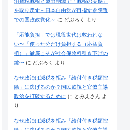
消費税減税と歳出削減で「減税の実感」
を取り戻す～日本自由党が目指す参院選
での国政政党化～
に
どぶろく
より
「応能負担」では現役世代は救われな
い〜「使った分だけ負担する（応益負
担）」徹底こそが社会保険料引き下げの
鍵〜
に
どぶろく
より
なぜ政治は減税を拒み「給付付き税額控
除」に逃げるのか？国民監視と官僚主導
政治を打破するために
に
とみえさん
よ
り
なぜ政治は減税を拒み「給付付き税額控