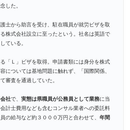
断念した。
弁護士から助言を受け、駐在職員が就労ビザを取
する株式会社設立に至ったという。社名は英語で
としている。
れる「Ｌ」ビザを取得。申請書類には身分を株式
内容については基地問題に触れず、「国際関係、
して審査を通過していた。
た会社
で、
実態は県職員が公務員として業務
に当
・会計士費用なども含むコンサル業者への委託料
職員の給与など約３０００万円と合わせて、
年間