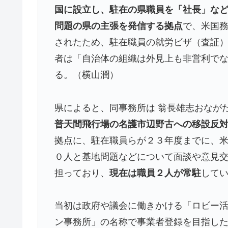
国に設立し、駐在の県職員を「社長」な
問題の県の主張を発信する拠点
で、米国
されたため、駐在職員の就労ビザ（査証
者は「自治体の組織は外見上も非営利で
る。（横山潤）
県によると、同事務所は 翁長雄志おなが
普天間飛行場の名護市辺野古への移設反
拠点に、駐在職員らが２３年度までに、
０人と基地問題などについて面談や意見
担っており、
現在は職員２人が常駐
して
当初は政府や議会に働きかける「ロビー
ン事務所」の名称で事業者登録を目指し