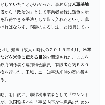
どとしていた
ことがわかった。事務所は
米軍基地
務省から「政治的」として事業者登録に難色を示
）を取得できる手法として取り入れたという。識
なければならず、問題のある手法」と指摘してい
たけし 知事（故人）時代の２０１５年４月、
米軍
対などを米側に伝える目的
で開設された。ここを
米政府関係者や連邦議会議員、有識者ら約５８０
交換を行った。玉城デニー知事訪米時の案内役も
いる。
活動」を目的に、非課税事業者として「ワシント
たが、米国務省から「事業内容が沖縄県のための