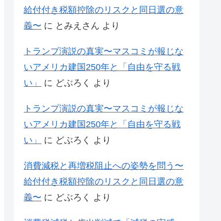
給付付き税額控除のリスクと同日選の意
義〜
に
とみえさん
より
トランプ演説の真実〜マスコミが報じな
いアメリカ建国250年と「自由を守る戦
い」
に
どぶろく
より
トランプ演説の真実〜マスコミが報じな
いアメリカ建国250年と「自由を守る戦
い」
に
どぶろく
より
消費減税と再増税阻止への姿勢を問う〜
給付付き税額控除のリスクと同日選の意
義〜
に
どぶろく
より