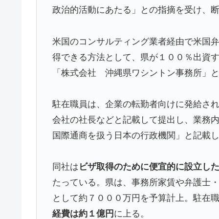
政治的活動にあたる」との指摘を受け、
米国のコンサルティング業者経由で米国
得できる方法として、県が１００％出資
「株式会社 沖縄県ワシントン事務所」
駐在職員は、企業の転勤者向けに発給さ
会社の社長などと記載して提出し、業務
国際通商を扱う日本の行政機関」と記載
同社は
ビザ取得のために便宜的に設立し
たっている。県は、事務所家賃や弁護士
として約７０００万円を予算計上。駐在
経費は約１億円
に上る。